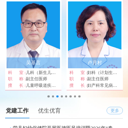
吴基言
卢月村
科 室 :
儿科（新生儿科）,儿童保健科
科 室 :
妇科（计划生育服务）
职 称 :
副主任医师
职 称 :
副主任医师
擅 长 :
儿童呼吸道疾病诊治、儿童消化道疾病诊治、儿童危重症急救处置、儿童营养与喂养指导等
擅 长 :
妇产科常见病、多发病诊治及女性全生命周期健康管理。,能熟练开展人流，安环，取环等各类计划生育手术。
党建工作
优生优育
更多