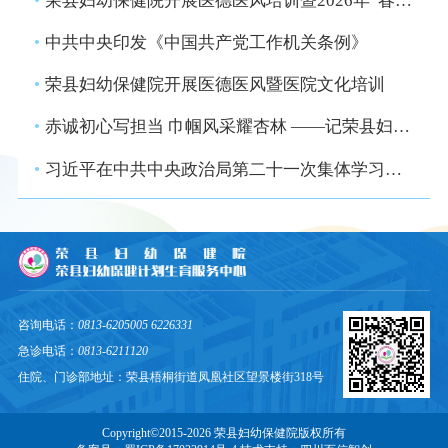
•
荣县妇幼保健院开展医德医风培训暨2026年“春节”节前集体廉政谈话会
•
中共中央印发《中国共产党工作机关条例》
•
荣县妇幼保健院开展医德医风暨医院文化培训
•
赤诚初心写担当 巾帼风采耀杏林 ——记荣县妇幼保健院优秀共产党员、副院长吴海涛
•
习近平在中共中央政治局第二十一次集体学习时强调 坚持从抓作风入手推进全面从严治党 把新时代党的自我革命要求进一步落实到位
咨询电话：
0813-6205005 6226331
急诊电话：
0813-6211120
住院、门诊部地址：荣县梧桐街道凤凰社区望景楼街318号
Copyright©2015-2026 荣县妇幼保健院版权所有