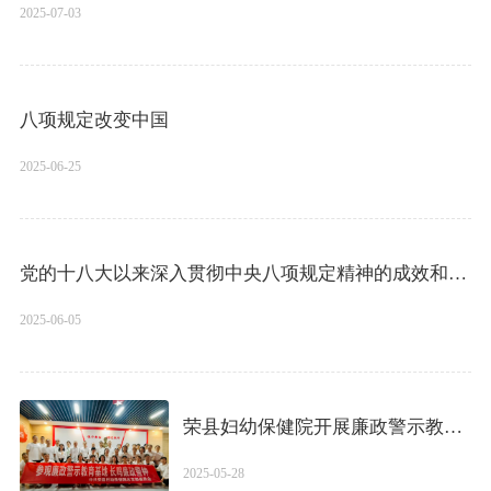
2025-07-03
八项规定改变中国
2025-06-25
党的十八大以来深入贯彻中央八项规定精神的成效和经验
2025-06-05
荣县妇幼保健院开展廉政警示教育活动 ——赴自贡市卢德铭故居教育基地参观学习
2025-05-28