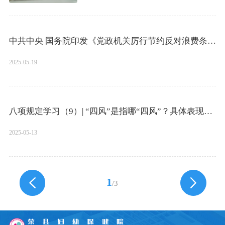
中共中央 国务院印发《党政机关厉行节约反对浪费条例》
2025-05-19
八项规定学习（9）| “四风”是指哪“四风”？具体表现是什么？
2025-05-13
1
/3