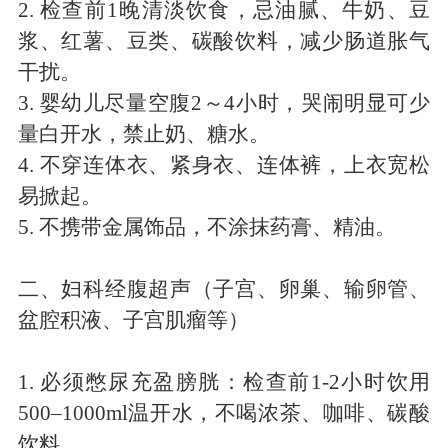
2.
检查前
1
晚清淡饮食，忌油腻、牛奶、豆
浆、红薯、豆类、碳酸饮料，减少肠道胀气
干扰。
3.
婴幼儿尽量空腹
2
～
4
小时，哭闹明显可少
量白开水，禁止奶、糖水。
4.
不穿连体衣、紧身衣、连体裤，上衣宽松
易掀起。
5.
不携带金属饰品，不涂抹药膏、精油。
二、妇科经腹超声（子宫、卵巢、输卵管、
盆腔积液、子宫肌瘤等）
1.
必须憋尿充盈膀胱：检查前
1
-
2
小时饮用
500
–
1000ml
温开水，不喝浓茶、咖啡、碳酸
饮料。