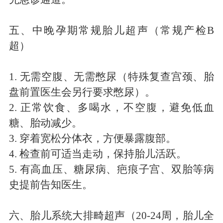
五、中晚孕期常规胎儿超声（常规产检
B
超）
1.
无需空腹、无需憋尿（特殊复查宫颈、胎
盘前置医生会另行要求憋尿）。
2.
正常饮食、多喝水，不空腹，避免低血
糖、胎动减少。
3.
穿着宽松分体衣，方便暴露腹部。
4.
检查前可适当走动，保持胎儿活跃。
5.
有高血压、糖尿病、疤痕子宫、双胎等病
史提前告知医生。
六、胎儿系统大排畸超声（
20
-
24
周，胎儿全