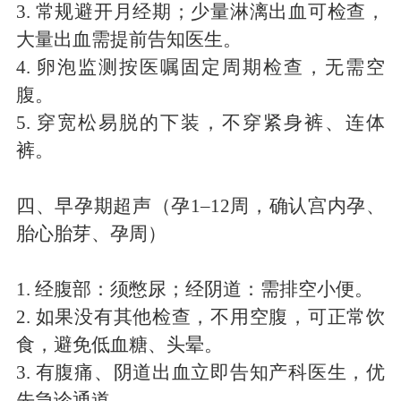
3.
常规避开月经期；少量淋漓出血可检查，
大量出血需提前告知医生。
4.
卵泡监测按医嘱固定周期检查，无需空
腹。
5.
穿宽松易脱的下装，不穿紧身裤、连体
裤。
四、早孕期超声（孕
1
–
12
周，确认宫内孕、
胎心胎芽、孕周）
1.
经腹部：须憋尿；经阴道：需排空小便。
2.
如果没有其他检查，不用空腹，可正常饮
食，避免低血糖、头晕。
3.
有腹痛、阴道出血立即告知产科医生，优
先急诊通道。