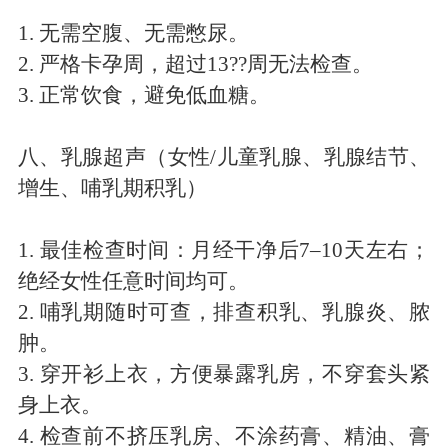
1.
无需空腹、无需憋尿。
2.
严格卡孕周，超过
13
??周无法检查。
3.
正常饮食，避免低血糖。
八、乳腺超声（女性
/
儿童乳腺、乳腺结节、
增生、哺乳期积乳）
1.
最佳检查时间：月经干净后
7
–
10
天左右；
绝经女性任意时间均可。
2.
哺乳期随时可查，排查积乳、乳腺炎、脓
肿。
3.
穿开衫上衣，方便暴露乳房，不穿套头紧
身上衣。
4.
检查前不挤压乳房、不涂药膏、精油、膏