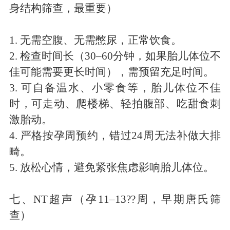
身结构筛查，最重要）
1.
无需空腹、无需憋尿，正常饮食。
2.
检查时间长（
30
–
60
分钟，如果胎儿体位不
佳可能需要更长时间），需预留充足时间。
3.
可自备温水、小零食等，胎儿体位不佳
时，可走动、爬楼梯、轻拍腹部、吃甜食刺
激胎动。
4.
严格按孕周预约，错过
24
周无法补做大排
畸。
5.
放松心情，避免紧张焦虑影响胎儿体位。
七、
NT
超声（孕
11
–
13
??周，早期唐氏筛
查）