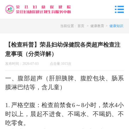
当前位置 :
首页
>
健康教育
>
健康知识
【检查科普】荣县妇幼保健院各类超声检查注
意事项（分类详解）
发布时间：
2026-07-03
点击量:
1015
次
一、腹部超声（肝胆胰脾、腹腔包块、肠系
膜淋巴结等，含儿童）
1.
严格空腹：检查前禁食
6
～
8
小时，禁水
4
小
时以上，晨起不进食、不喝水、不喝奶、不
吃零食。