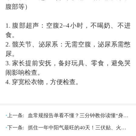
腹部等）
1.
腹部超声：空腹
2
–
4
小时，不喝奶、不进
食。
2.
髋关节、泌尿系：无需空腹，泌尿系需憋
尿。
3.
家长提前安抚，备好玩具、零食，避免哭
闹影响检查。
4.
穿宽松衣物，方便检查。
•
上一条:
血常规报告单看不懂？三分钟教你读懂“身体密码”
•
下一条:
抓住一年中阳气最旺的40天！三伏贴、火龙灸、穴位埋线……中医“冬病夏治”到底怎么选？