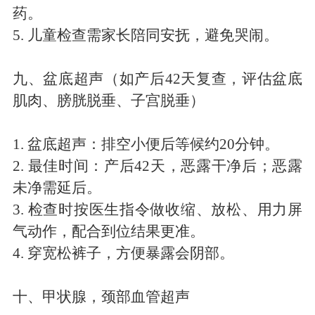
药。
5.
儿童检查需家长陪同安抚，避免哭闹。
九、盆底超声（如产后
42
天复查，评估盆底
肌肉、膀胱脱垂、子宫脱垂）
1.
盆底超声：排空小便后等候约
20
分钟。
2.
最佳时间：产后
42
天，恶露干净后；恶露
未净需延后。
3.
检查时按医生指令做收缩、放松、用力屏
气动作，配合到位结果更准。
4.
穿宽松裤子，方便暴露会阴部。
十、甲状腺，颈部血管超声