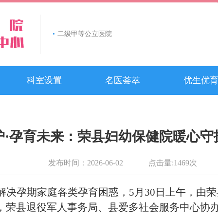
•
二级甲等公立医院
科室设置
名医荟萃
优生优
护·孕育未来：荣县妇幼保健院暖心守
发布时间：
2026-06-02
点击量:
1469
次
解决孕期家庭各类孕育困惑，
5月30日上午，由
荣县退役军人事务局、县爱多社会服务中心协办的