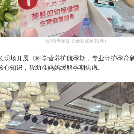
（妇幼专家团队全程坐诊指导）
长
现场开展《科学
营养护航孕期，专业守护孕育
核心知识，帮助准妈妈缓解孕期焦虑。