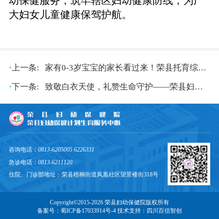
幼保健服务，筑牢辖区妇幼健康防线，为广
大妇女儿童健康保驾护航。
•
上一条:
家有0-3岁宝宝的家长看过来！荣县托育综合服务中心年底开园，普惠、公办、专业！解放爸妈就靠它！
•
下一条:
致敬白衣天使，礼赞生命守护——荣县妇幼保健院举行5·12国际护士节系列庆祝活动
咨询电话：
0813-6205005 6226331
急诊电话：
0813-6211120
住院、门诊部地址：荣县梧桐街道凤凰社区望景楼街318号
Copyright©2015-2026 荣县妇幼保健院版权所有
备案号：蜀ICP备17033914号-4 技术支持：
四川百信智创