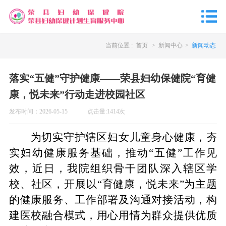
当前位置 :
首页
>
新闻中心
>
新闻动态
落实“五健”守护健康——荣县妇幼保健院“育健
康，悦未来”行动走进校园社区
发布时间：
2026-05-15
点击量:
1414
次
为切实守护辖区妇女儿童身心健康，夯
实妇幼健康服务基础，推动
“
五健
”
工作
见
效，近日，
我
院组织骨干团队深入辖区学
校、社区，开展以
“育健康，悦未来”为主题
的健康服务、工作部署及沟通对接活动，
构
建医校融合模式，
用心用情为群众提供优质