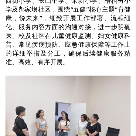
西街小学、长山中学、荣新小学、梧桐树小
学
及
郝家坝
社区，围绕
“
五健
”核心主题
“
育健
康，悦未来
”
，细致开展工作部署、流程细
化、服务内容
方面的
沟通对接，
进一步
明确
医、校
及社区
在
儿童健康监测、妇女健康科
普、常见疾病预防、应急健康保障等工作
上
的详细
举措
及
分工，确保
后续
健康服务精
准、高效、有序开展。